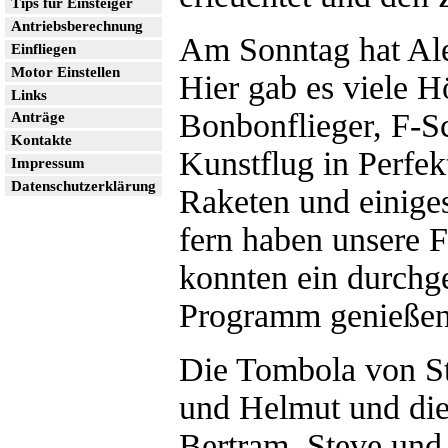
Tips für Einsteiger
Antriebsberechnung
Am Sonntag hat Ale
Einfliegen
Motor Einstellen
Hier gab es viele 
Links
Bonbonflieger, F-Sc
Anträge
Kontakte
Kunstflug in Perfe
Impressum
Datenschutzerklärung
Raketen und einiges
fern haben unsere 
konnten ein durchg
Programm genießen
Die Tombola von St
und Helmut und die
Bertram, Steve und