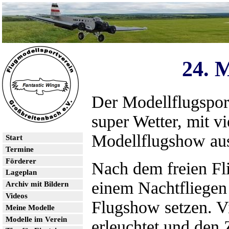
24. 
Der Modellflugsport
super Wetter, mit v
Modellflugshow aus
Start
Termine
Förderer
Nach dem freien Fl
Lageplan
einem Nachtfliegen
Archiv mit Bildern
Videos
Flugshow setzen. V
Meine Modelle
Modelle im Verein
erleuchtet und den Z